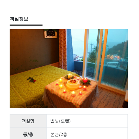
객실정보
객실명
별빛(모텔)
동/층
본관/2층