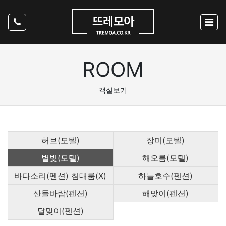
ROOM
객실보기
허브(모텔)
장미(모텔)
별빛(모텔)
해오름(모텔)
바다소리(펜션) 침대룸(X)
하늘호수(펜션)
산들바람(펜션)
해맞이(펜션)
달맞이(펜션)