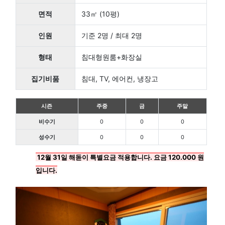
면적
33㎡ (10평)
인원
기준 2명 / 최대 2명
형태
침대형원룸+화장실
집기비품
침대, TV, 에어컨, 냉장고
시즌
주중
금
주말
비수기
0
0
0
성수기
0
0
0
12월 31일 해돋이 특별요금 적용합니다. 요금 120.000 원
입니다.