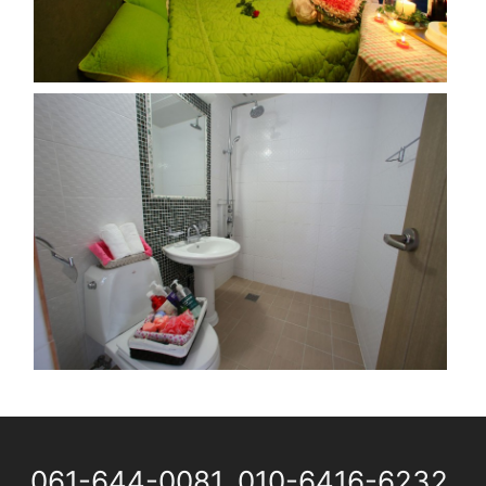
061-644-0081
,
010-6416-6232
,