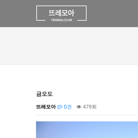
금오도
뜨레모아
0건
479회