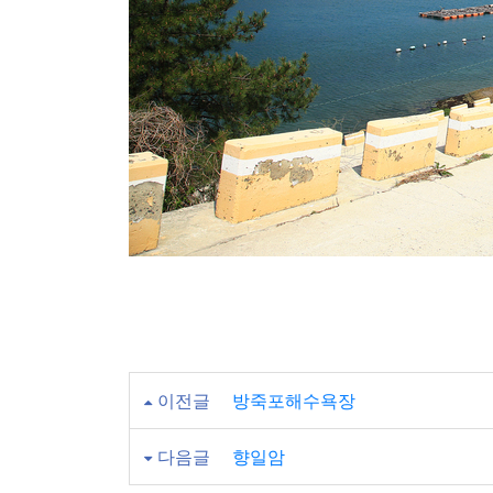
이전글
방죽포해수욕장
다음글
향일암