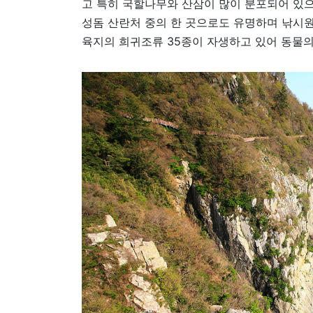
고 특히 국할나무와 산삼이 많이 분포되어 있
성돔 산란처 중의 한 곳으로도 유명하며 낚시원
육지의 희귀조류 35종이 자생하고 있어 동물